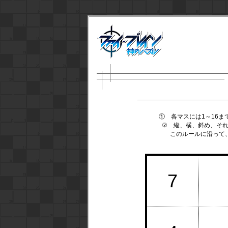
① 各マスには1～16
② 縦、横、斜め、それ
このルールに沿って
7