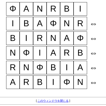
Φ
A
N
R
B
I
I
B
A
Φ
N
R
⇔
B
I
R
N
A
Φ
⇔
N
Φ
I
A
R
B
⇔
R
N
Φ
B
I
A
⇔
A
R
B
I
Φ
N
⇔
[
このウィンドウを閉じる
]