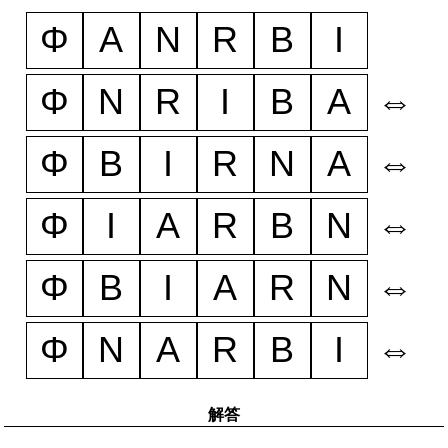
Φ
A
N
R
B
I
Φ
N
R
I
B
A
⇔
Φ
B
I
R
N
A
⇔
Φ
I
A
R
B
N
⇔
Φ
B
I
A
R
N
⇔
Φ
N
A
R
B
I
⇔
解答