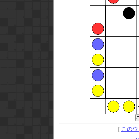
[
このウ