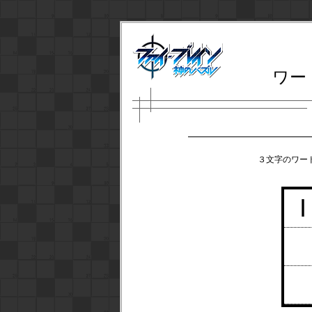
ワー
３文字のワー
I