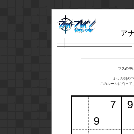
ア
マスの中
１つの列の中
このルールに沿って
7
9
9