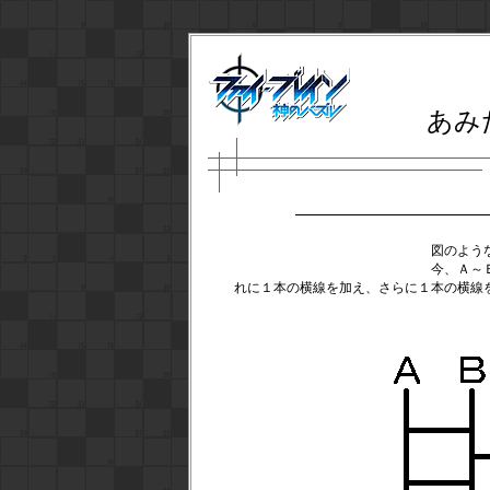
あみ
図のよう
今、Ａ～
れに１本の横線を加え、さらに１本の横線