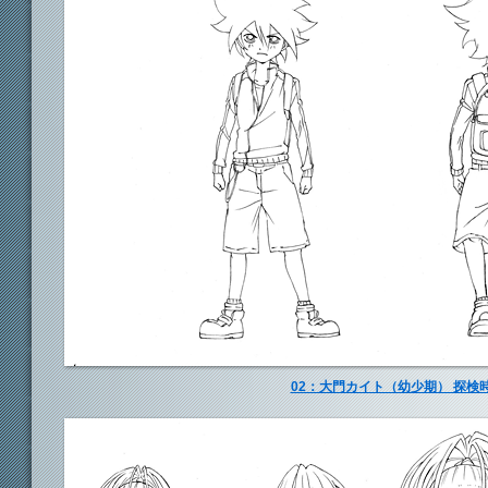
02：大門カイト（幼少期） 探検