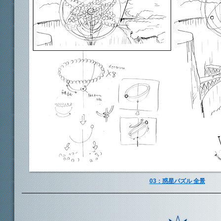
03：惑星パズル 全景