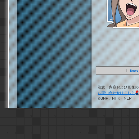
News
注意：内容および画像の
お問い合わせはこちら
©BNP／NHK・NEP