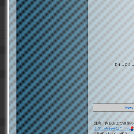
D１→C２
News
注意：内容および画像の
お問い合わせはこちら
©BNP／NHK・NEP