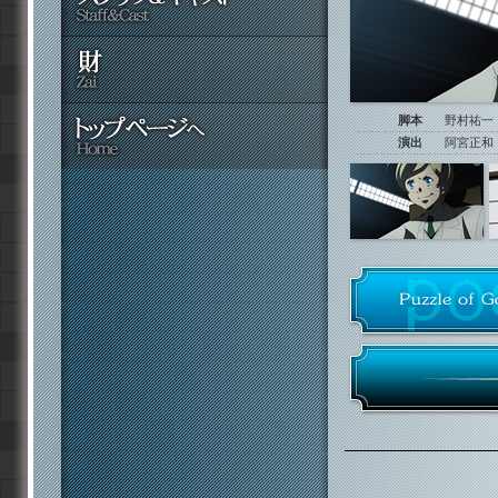
脚本
野村祐一
演出
阿宮正和