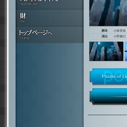
脚本
小林英造
演出
小野勝巳