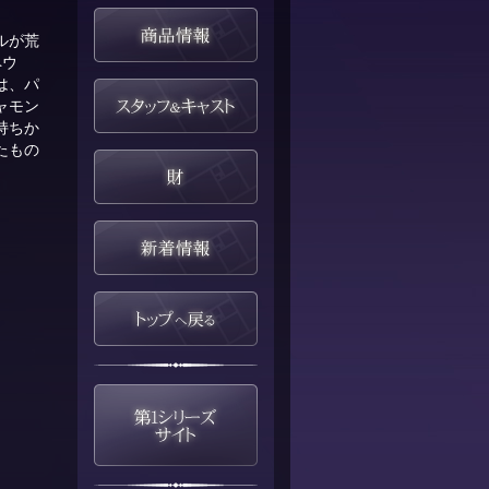
ルが荒
ペウ
は、パ
ャモン
持ちか
たもの