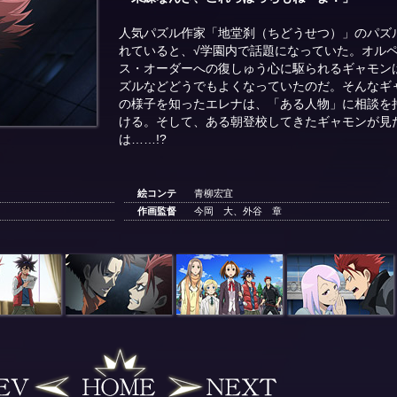
人気パズル作家「地堂刹（ちどうせつ）」のパズ
れていると、√学園内で話題になっていた。オル
ス・オーダーへの復しゅう心に駆られるギャモン
ズルなどどうでもよくなっていたのだ。そんなギ
の様子を知ったエレナは、「ある人物」に相談を
ける。そして、ある朝登校してきたギャモンが見
は……!?
絵コンテ
青柳宏宜
作画監督
今岡 大、外谷 章