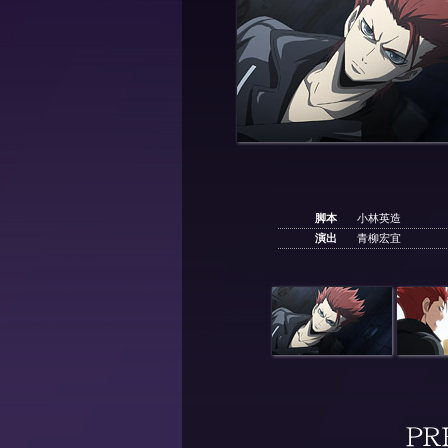
脚本
小林英造
演出
青柳宏宜