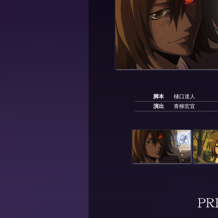
脚本
樋口達人
演出
青柳宏宜