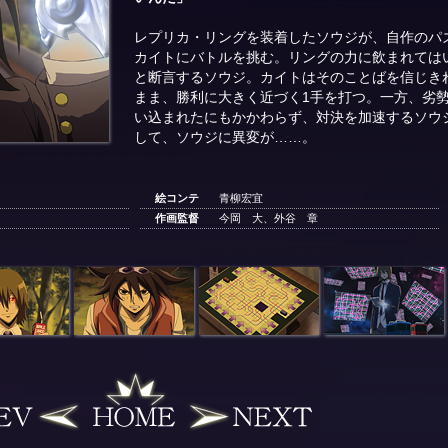
レプリカ・リングを装着したソウジが、自作のパ
カイトにバトルを挑む。リングの力に飲まれては
と断言するソウジ。カイトはそのことばを信じき
まま、勝利に大きく近づく1手を打つ。一方、劣
い込まれたにもかかわらず、対決を加速するソウ
して、ソウジに異変が……。
絵コンテ
青柳宏宜
作画監督
今岡 大、外谷 章