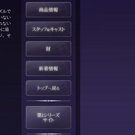
ズルで
いない
れない
勢に追
ジ。そ