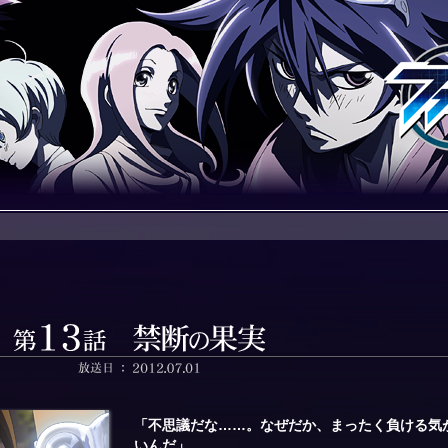
「不思議だな……。なぜだか、まったく負ける気
いんだ」