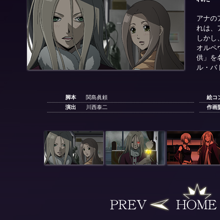
アナの
れは、
しかし
オルペ
供」を
ル・バ
脚本
関島眞頼
絵コ
演出
川西泰二
作画