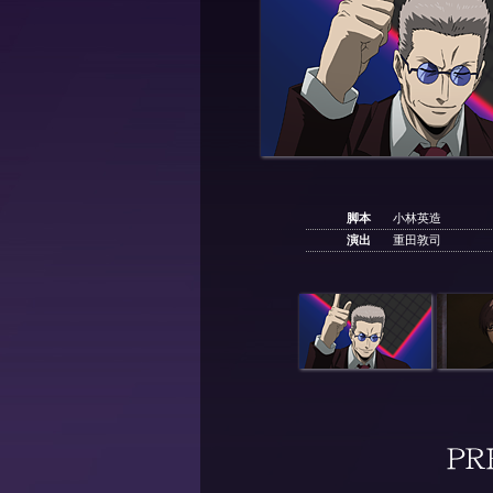
脚本
小林英造
演出
重田敦司