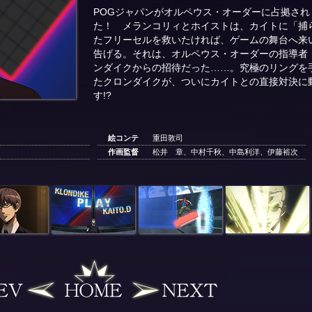
POGジャパンがオルペウス・オーダーに占拠され
た！ メランコリィとホイストは、カイトに「捕
たフリーセルを救いたければ、ゲームの舞台へ来
告げる。それは、オルペウス・オーダーの指導者
ンダイクからの招待だった……。究極のリングを
たクロンダイクが、ついにカイトとの直接対決に
す!?
絵コンテ
重田敦司
作画監督
松井 章、中村千秋、中島利洋、伊藤裕次