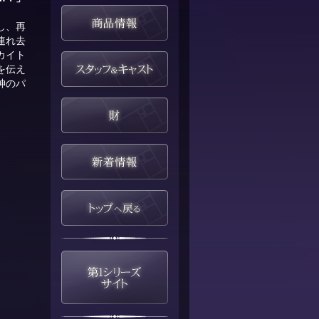
し、再
連れ去
カイト
を伝え
神のパ