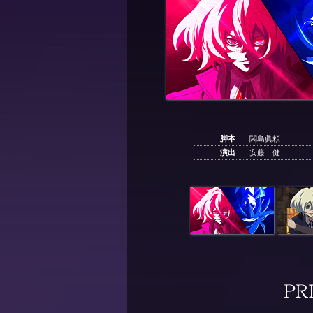
脚本
関島眞頼
演出
安藤 健