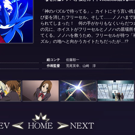
「神のパズルで待ってる」。カイトにそう言い残
び姿を消したフリーセル。そして……ノノハまで
られてしまった！ 何の手がかりもなくいらだつ
の元に、ホイストがフリーセルとノノハの居場所
てくる。ノノハを救うため、フリーセルが待つ「
ズル」の地へと向かうカイトたちだったが…!?
絵コンテ
佐藤順一
作画監督
荒尾英幸、山崎 淳