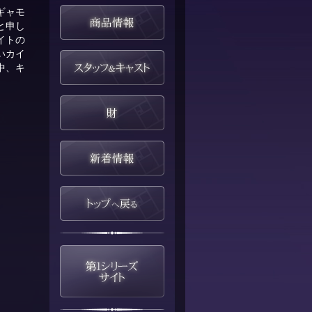
ギャモ
と申し
イトの
いカイ
中、キ