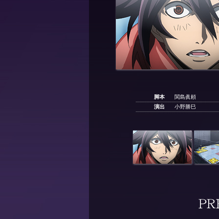
脚本
関島眞頼
演出
小野勝巳