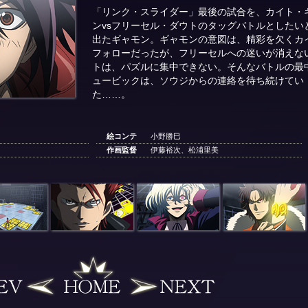
「リンク・スライダー」最後の試合を、カイト・
ンvsフリーセル・ダウトのタッグバトルとしたい
出たギャモン。ギャモンの意図は、精彩を欠くカ
フォローだったが、フリーセルへの迷いが消えな
トは、パズルに集中できない。そんなバトルの最
ュービックは、ソウジからの連絡を待ち続けてい
た……。
絵コンテ
小野勝巳
作画監督
伊藤裕次、松浦里美