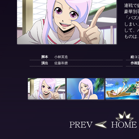
連戦で
豪華別
「パズ
しまい
して、
ものは…
脚本
小林英造
絵コ
演出
佐藤和磨
作画