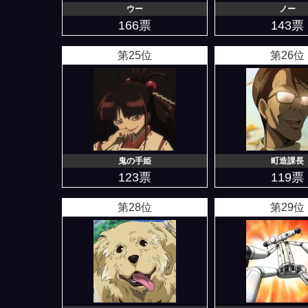
ウー
ノー
166票
143票
第25位
第26位
鬼の手姫
町造課長
123票
119票
第28位
第29位