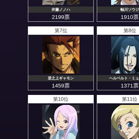
井藤ノノハ
軸川ソウジ
2199票
1910票
第7位
第8位
逆之上ギャモン
ヘルベルト・ミュ
1459票
1371票
第10位
第11位