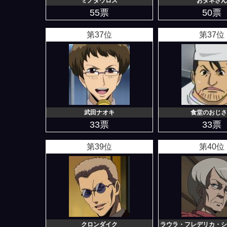
ミノタウロス
おタネさん
55票
50票
第37位
第37位
武田ナオキ
食堂のおじさ
33票
33票
第39位
第40位
クロンダイク
ラウラ・フレデリカ・シ