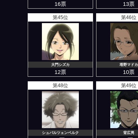
16票
13票
第45位
第46位
大門シズカ
塔野マドカ
12票
10票
第48位
第49位
シュバルツェンベルク
背広男