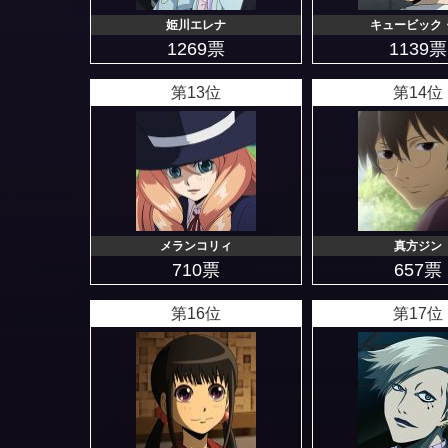
姫川エレナ
キュービック
1269票
1139票
第13位
第14位
メランコリィ
真方ジン
710票
657票
第16位
第17位