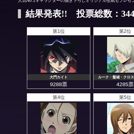
人気No.1キャラクターの描き下ろしオリジナル壁紙もプレゼ
結果発表!! 投票総数：344
第1位
第2位
大門カイト
ルーク・盤城・クロス
9288票
4285票
第4位
第5位