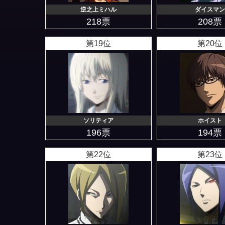
逆之上ミハル
ダイスマン
218票
208票
第19位
第20位
ソリティア
ホイスト
196票
194票
第22位
第23位