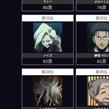
ラミー
オカベくん
80票
76票
第31位
第32位
メイズ
解道バロン
62票
61票
第34位
第35位