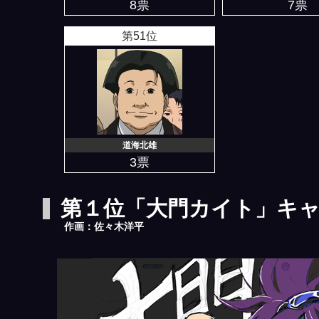
8票
7票
第51位
道海北雄
3票
第１位「大門カイト」キ
作画：佐々木洋平