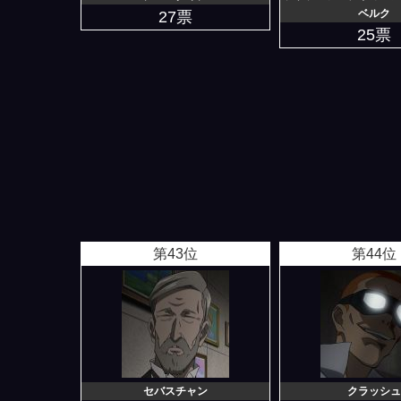
ベルク
27票
25票
第43位
第44位
セバスチャン
クラッシュ